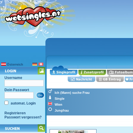
Österreich
Username
Dein Passwort
Ich (Mann) suche Frau
Single
automat. Login
Wien
Jungfrau
Registrieren
Passwort vergessen?