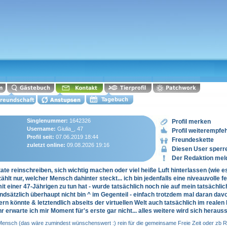
Singlenummer:
1642326
Profil merken
Username:
Giulia_, 47
Profil weiterempfe
Profil seit:
07.06.2019 18:44
Freundeskette
zuletzt online:
09.08.2026 19:16
Diesen User sperr
Der Redaktion mel
te reinschreiben, sich wichtig machen oder viel heiße Luft hinterlassen (wie es 
zählt nur, welcher Mensch dahinter steckt... ich bin jedenfalls eine niveauvolle f
einer 47-Jährigen zu tun hat - wurde tatsächlich noch nie auf mein tatsächlich
ndsätzlich überhaupt nicht bin ^ im Gegenteil - einfach trotzdem mal daran davo
n könnte & letztendlich abseits der virtuellen Welt auch tatsächlich im reale
hr erwarte ich mir Moment für's erste gar nicht... alles weitere wird sich herausst
Mensch (das wäre zumindest wünschenswert :) rein für die gemeinsame Freie Zeit oder zb Re