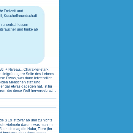
h:
Freizeit-und
t, Kuschelfreundschaft
ch unentschlossen
tsraucher
und
trinke ab
il + Niveau... Charakter-stark,
die tiefgründigere Seite des Lebens
isse Etwas, was dann letztendlich
beiden Menschen statt und
oder gar etwas dagegen hat, ist für
ren, die diese Welt hervorgebracht
 ;) Es ist zwar ab und zu nichts
 geht vielmehr darum, was man im
ber ich mag die Natur, Tiere (im