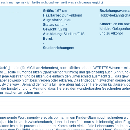
auch auch gerne - ich beiße nicht und wer weiß was sich daraus ergibt :)
Größe:
167 cm
Beziehungswunsc
Haarfarbe:
Dunkelblond
Hobbybekanntschaf
Augenfarbe:
blau
Kinder:
Ich bin no
Statur:
schlank
Ich bin:
Gelegenhei
Gewicht:
52 kg
und zu Alkohol
Ausbildung:
Studium/FHS
Beruf:
-
Studienrichtungen:
ach" ;) ... ein (für MICH anziehendes), buchstäblich liebens-WERTES Wesen + mit St
d ... sollte Humor besitzen (ganz wichtig für mich) und gleichzeitig auch Sinn für 
h jene Ausstrahlung besitzen, die einfach den Unterschied ausmacht :) .... das gew
 aber sowieso nicht beschreiben oder erklären. Das findet dann zwischen diesen 
t. By the way... Jemand der nichts für Tiere übrig hat, oder Tiere völlig kalt lassen, 
rete die Einstellung und Meinung, dass Tiere zu den wunderbarsten Geschöpfen gehö
aum matchen zwischen uns ;)
gemeinernde Wort, irgendwie so als ob man in ein Kinder-Stammbuch schreiben würde
il (das bin ich auch zwischendurch, denn dadurch fühlt man sich lebendig) aber Es
as kann ich nicht pauschal benennen. Kommt sehr viel auf die Lebensumstände an. A