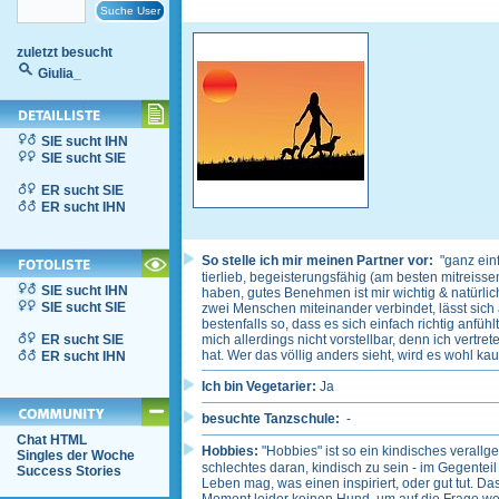
zuletzt besucht
Giulia_
SIE sucht IHN
SIE sucht SIE
ER sucht SIE
ER sucht IHN
So stelle ich mir meinen Partner vor:
"ganz einf
tierlieb, begeisterungsfähig (am besten mitreissen
SIE sucht IHN
haben, gutes Benehmen ist mir wichtig & natürlic
SIE sucht SIE
zwei Menschen miteinander verbindet, lässt sich
bestenfalls so, dass es sich einfach richtig anfühl
ER sucht SIE
mich allerdings nicht vorstellbar, denn ich vert
hat. Wer das völlig anders sieht, wird es wohl k
ER sucht IHN
Ich bin Vegetarier:
Ja
besuchte Tanzschule:
-
Chat HTML
Hobbies:
"Hobbies" ist so ein kindisches verall
Singles der Woche
schlechtes daran, kindisch zu sein - im Gegente
Success Stories
Leben mag, was einen inspiriert, oder gut tut. D