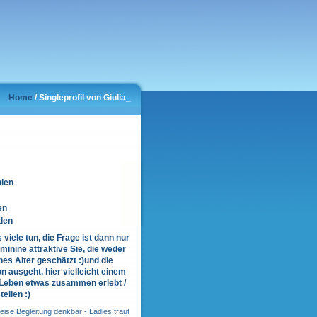
Home
/ Singleprofil von Giulia_
hlen
en
den
viele tun, die Frage ist dann nur
eminine attraktive Sie, die weder
es Alter geschätzt :)und die
n ausgeht, hier vielleicht einem
n Leben etwas zusammen erlebt /
ellen :)
ise Begleitung denkbar - Ladies traut