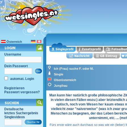
Österreich
Username
Dein Passwort
Ich (Frau) suche F. oder M.
Single
automat. Login
Oberösterreich
Jungfrau
Registrieren
Passwort vergessen?
Man kann hier natürlich große philosophische Zita
in vielen diesen Fällen wozu:) aber letztendlich 
optisch, noch vom Wesen her kaum etwas mit 
vielleicht zwar "naiverweise" (was ich zwar gru
Detailsuche
letztes Suchergebnis
Menschen zu begegnen, der das Leben bereicher
Singlevideos
unternimmt, etc. ... (me
Fürs erste wäre auch durchaus so was wie ein (lieber) 