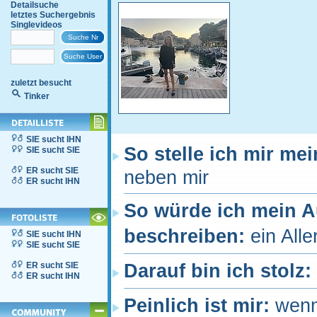
Detailsuche
letztes Suchergebnis
Singlevideos
zuletzt besucht
Tinker
SIE sucht IHN
So stelle ich mir me
SIE sucht SIE
ER sucht SIE
neben mir
ER sucht IHN
So würde ich mein 
beschreiben:
ein All
SIE sucht IHN
SIE sucht SIE
ER sucht SIE
Darauf bin ich stolz:
ER sucht IHN
Peinlich ist mir:
wenn