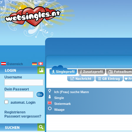
Österreich
Username
Dein Passwort
Ich (Frau) suche Mann
Single
automat. Login
Steiermark
Waage
Registrieren
Passwort vergessen?