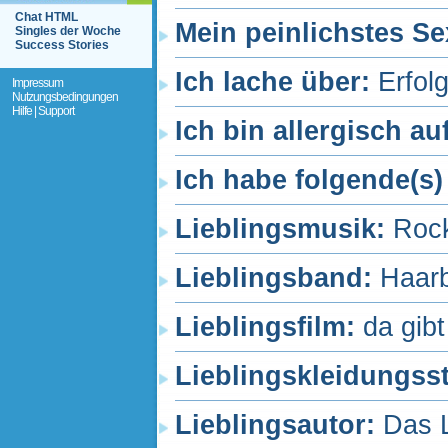
Chat HTML
Mein peinlichstes Se
Singles der Woche
Success Stories
Ich lache über:
Erfol
Impressum
Nutzungsbedingungen
Hilfe | Support
Ich bin allergisch au
Ich habe folgende(s)
Lieblingsmusik:
Rock
Lieblingsband:
Haar
Lieblingsfilm:
da gibt
Lieblingskleidungss
Lieblingsautor:
Das 