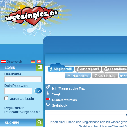
Österreich
Username
Dein Passwort
Ich (Mann) suche Frau
Single
automat. Login
Niederösterreich
Steinbock
Registrieren
Passwort vergessen?
Nach einer Phase des Singlelebens hab ich wieder große
Beziehung hab ich angeführt weil S