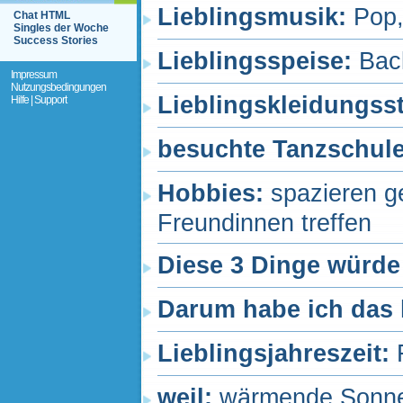
Lieblingsmusik:
Pop,
Chat HTML
Singles der Woche
Success Stories
Lieblingsspeise:
Bac
Impressum
Nutzungsbedingungen
Lieblingskleidungss
Hilfe | Support
besuchte Tanzschul
Hobbies:
spazieren g
Freundinnen treffen
Diese 3 Dinge würde
Darum habe ich das 
Lieblingsjahreszeit:
weil:
wärmende Sonne,