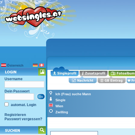
Österreich
Username
Dein Passwort
Ich (Frau) suche Mann
Single
automat. Login
Wien
Zwilling
Registrieren
Passwort vergessen?