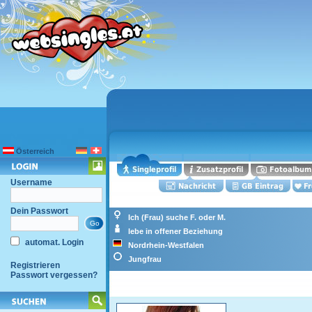
Österreich
Username
Dein Passwort
Ich (Frau) suche F. oder M.
lebe in offener Beziehung
automat. Login
Nordrhein-Westfalen
Jungfrau
Registrieren
Passwort vergessen?