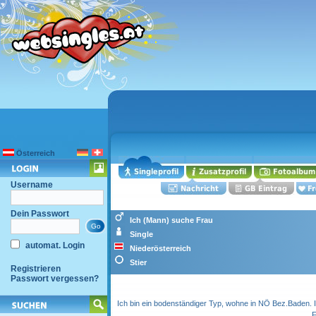
Österreich
Username
Dein Passwort
Ich (Mann) suche Frau
Single
automat. Login
Niederösterreich
Stier
Registrieren
Passwort vergessen?
Ich bin ein bodenständiger Typ, wohne in NÖ Bez.Baden. 
F