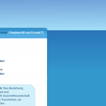
Home
/ Singleprofil von Freude71
hlen
en
den
h:
Sex-Beziehung,
eit-und
t, Kuschelfreundschaft
n:
Kuschelsex, an
rten