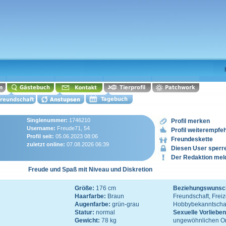
Singlenummer:
1746210
Profil merken
Username:
Freude71, 54
Profil weiterempfe
Profil seit:
05.06.2023 08:06
Freundeskette
zuletzt online:
07.08.2026 06:39
Diesen User sperr
Der Redaktion mel
Freude und Spaß mit Niveau und Diskretion
Größe:
176 cm
Beziehungswunsc
Haarfarbe:
Braun
Freundschaft, Freiz
Augenfarbe:
grün-grau
Hobbybekanntschaf
Statur:
normal
Sexuelle Vorliebe
Gewicht:
78 kg
ungewöhnlichen O