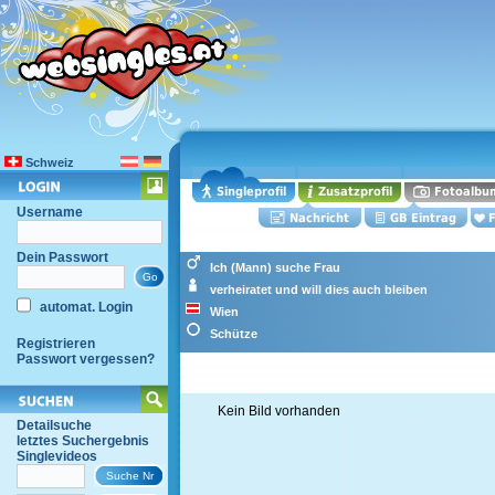
Schweiz
Username
Dein Passwort
Ich (Mann) suche Frau
verheiratet und will dies auch bleiben
automat. Login
Wien
Schütze
Registrieren
Passwort vergessen?
Kein Bild vorhanden
Detailsuche
letztes Suchergebnis
Singlevideos