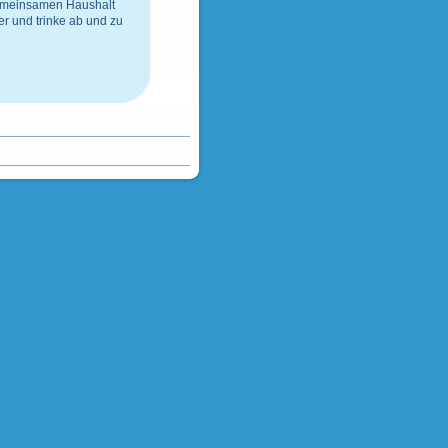
gemeinsamen Haushalt
er
und
trinke ab und zu