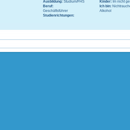
Ausbildung:
Studium/FHS
Kinder:
Im nicht 
Beruf:
Ich bin:
Nichtrauch
Geschäftsführer
Alkohol
Studienrichtungen: