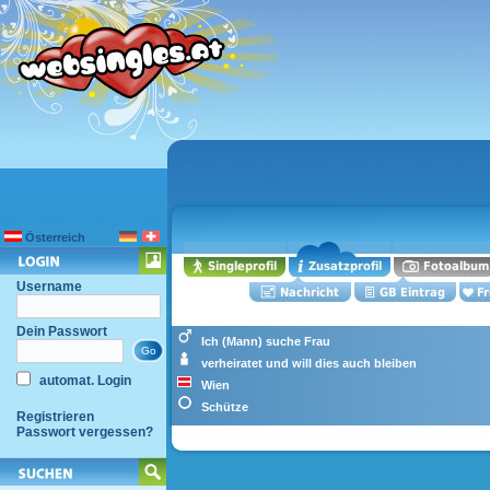
Österreich
Username
Dein Passwort
Ich (Mann) suche Frau
verheiratet und will dies auch bleiben
automat. Login
Wien
Schütze
Registrieren
Passwort vergessen?