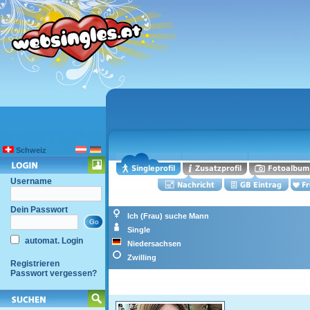
Schweiz
Username
Dein Passwort
Ich (Frau) suche Mann
Single
automat. Login
Niedersachsen
Zwilling
Registrieren
Passwort vergessen?