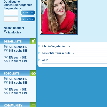
Detailsuche
letztes Suchergebnis
Singlevideos
zuletzt besucht
iamlouiza
Ich bin Vegetarier:
Ja
SIE sucht IHN
SIE sucht SIE
besuchte Tanzschule:
-
ER sucht SIE
weil:
ER sucht IHN
SIE sucht IHN
SIE sucht SIE
ER sucht SIE
ER sucht IHN