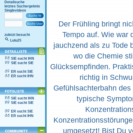
Detailsuche
letztes Suchergebnis
Singlevideos
Der Frühling bringt n
Tempo auf. Wie war 
zuletzt besucht
Lulu25
jauchzend als zu Tode 
wo die Chemie sti
SIE sucht IHN
SIE sucht SIE
Glücksempfinden. Prakti
ER sucht SIE
richtig in Schwu
ER sucht IHN
Gefühlsachterbahn des "
typische Sympto
SIE sucht IHN
SIE sucht SIE
Konzentrations
ER sucht SIE
ER sucht IHN
Konzentrationsstörungen 
umgesetzt! Bist Du 