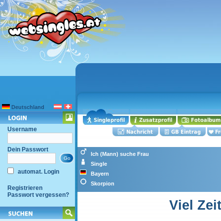
Deutschland
Username
Dein Passwort
Ich (Mann) suche Frau
Single
automat. Login
Bayern
Skorpion
Registrieren
Passwort vergessen?
Viel Zei