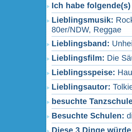
Ich habe folgende(s)
Lieblingsmusik:
Rock
80er/NDW, Reggae
Lieblingsband:
Unhei
Lieblingsfilm:
Die Sä
Lieblingsspeise:
Hau
Lieblingsautor:
Tolki
besuchte Tanzschul
Besuchte Schulen:
d
Diese 3 Dinge würde