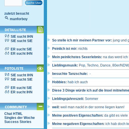
zuletzt besucht
manforboy
SIE sucht IHN
So stelle ich mir meinen Partner vor:
jung und g
SIE sucht SIE
Peinlich ist mir:
nichts
ER sucht SIE
ER sucht IHN
Mein peinlichstes Sexerlebnis:
na das werd ich h
Lieblingsmusik:
Pop, Techno, Dance, 80er/NDW,
besuchte Tanzschule:
-
SIE sucht IHN
SIE sucht SIE
Hobbies:
hab ich auch
ER sucht SIE
Diese 3 Dinge würde ich auf die Insel mitnehm
ER sucht IHN
Lieblingsjahreszeit:
Sommer
weil:
weil man nackt in der sonne liegen kann!
Chat HTML
Meine positiven Eigenschaften:
da gibt es viel
Singles der Woche
Success Stories
Meine negativen Eigenschaften:
ich hab doch k