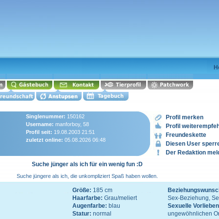
H
Singlenummer:
150162
Profil merken
Username:
manforboy, 58
Profil weiterempfe
Profil seit:
19.08.2003 21:51
Freundeskette
zuletzt online:
05.08.2026 06:48
Diesen User sperr
Der Redaktion mel
Suche jünger als ich für ein wenig fun :D
Suche jüngere als ich, die unkompliziert Spaß haben wollen.
Größe:
185 cm
Beziehungswunsc
Haarfarbe:
Grau/meliert
Sex-Beziehung, Se
Augenfarbe:
blau
Sexuelle Vorliebe
Statur:
normal
ungewöhnlichen Orte