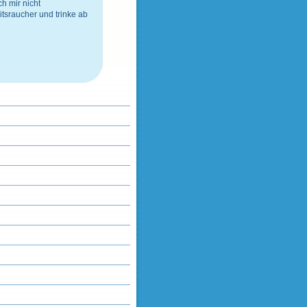
h mir nicht
tsraucher
und
trinke ab