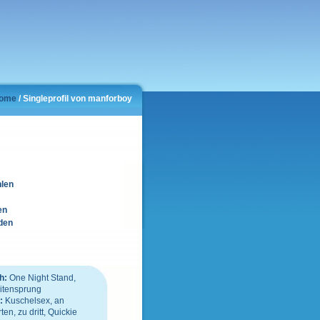
ome
/ Singleprofil von manforboy
hlen
en
den
h:
One Night Stand,
itensprung
n:
Kuschelsex, an
n, zu dritt, Quickie