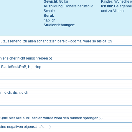
Gewicht:
86 kg
Kinder:
Wünsche ic
Ausbildung:
Höhere berufsbild.
Ich bin:
Gelegenhei
Schule
und zu Alkohol
Beruf:
hab ich
Studienrichtungen:
utaussehend, zu allen schandtaten bereit :-)optimal wäre so bis ca. 29
ier sicher nicht reinschreiben :-)
 Black/Soul/RnB, Hip Hop
en:
dich, dich, dich
e :-)die hier alle aufzuzählen würde wohl den rahmen sprengen ;-)
eine negativen eigenschaften ;-)