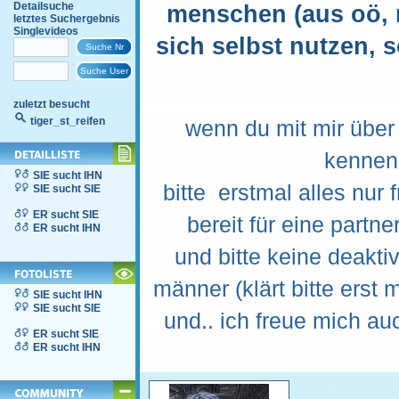
Detailsuche
menschen (aus oö, 
letztes Suchergebnis
Singlevideos
sich selbst nutzen,
s
zuletzt besucht
tiger_st_reifen
wenn du mit mir über 
kennenle
SIE sucht IHN
bitte erstmal alles nur 
SIE sucht SIE
ER sucht SIE
bereit für eine partne
ER sucht IHN
und bitte keine deaktiv
männer (klärt bitte erst 
SIE sucht IHN
SIE sucht SIE
und.. ich freue mich au
ER sucht SIE
ER sucht IHN