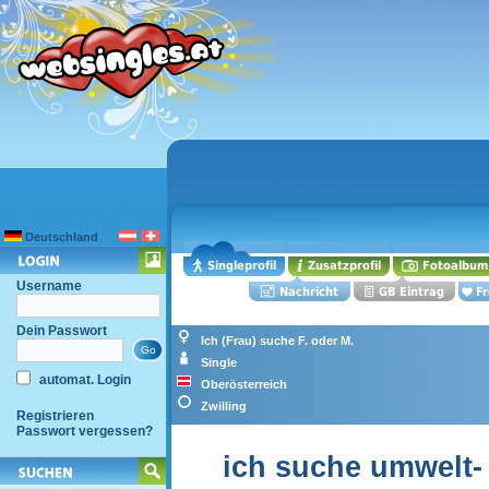
Deutschland
Username
Dein Passwort
Ich (Frau) suche F. oder M.
Single
automat. Login
Oberösterreich
Zwilling
Registrieren
Passwort vergessen?
ich suche umwelt-