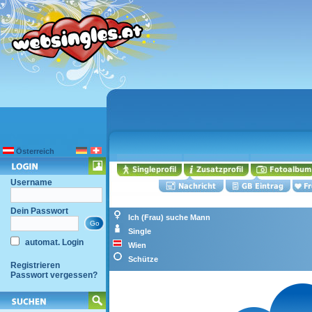
Österreich
Username
Dein Passwort
Ich (Frau) suche Mann
Single
automat. Login
Wien
Schütze
Registrieren
Passwort vergessen?