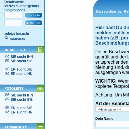
Detailsuche
letztes Suchergebnis
Singlevideos
Diesen User der Re
Hier hast Du di
melden, sollte
zuletzt besucht
haben (z.B. por
mauslein
Beschimpfungen,
Deine Beschwerd
geprüft und der 
SIE sucht IHN
SIE sucht SIE
entsprechenden S
Meinung sind, d
ER sucht SIE
ausgetragen wer
ER sucht IHN
WICHTIG:
Wenn 
kopierte Textpro
Achtung: Um Miß
SIE sucht IHN
SIE sucht SIE
Art der Beanst
ER sucht SIE
ER sucht IHN
Dein Name: