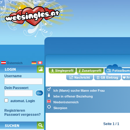
Österreich
Username
Dein Passwort
Ich (Mann) suche Mann oder Frau
lebe in offener Beziehung
automat. Login
Niederösterreich
Skorpion
Registrieren
Passwort vergessen?
Seite 1 / 1