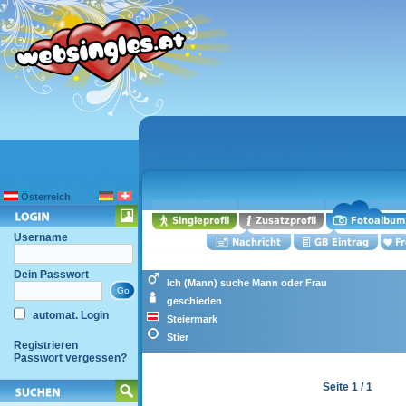
Österreich
Username
Dein Passwort
Ich (Mann) suche Mann oder Frau
geschieden
automat. Login
Steiermark
Stier
Registrieren
Passwort vergessen?
Seite 1 / 1