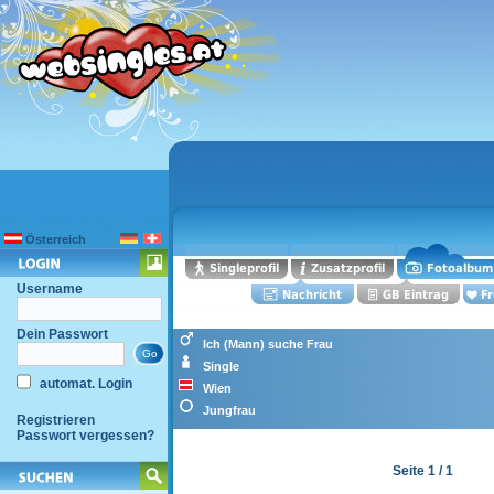
Österreich
Username
Dein Passwort
Ich (Mann) suche Frau
Single
automat. Login
Wien
Jungfrau
Registrieren
Passwort vergessen?
Seite 1 / 1