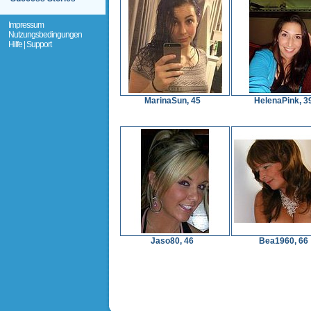
Impressum
Nutzungsbedingungen
Hilfe | Support
MarinaSun, 45
HelenaPink, 3
Jaso80, 46
Bea1960, 66