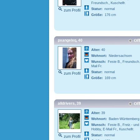
Freundsch., Kuschelfr.
Statur:
normal
zum Profil
Größe:
176 cm
pxangelxq, 40
Alter:
40
Wohnort:
Niedersachsen
Wunsch:
Feste B., Freundsch.
Mail Fr.
Statur:
normal
zum Profil
Größe:
169 cm
alldrivers, 39
Alter:
39
Wohnort:
Baden-Württemberg
Wunsch:
Feste B., Freiz.- und
Hobby, E-Mail Fr., Kuschelfr.
Statur:
normal
zum Profil