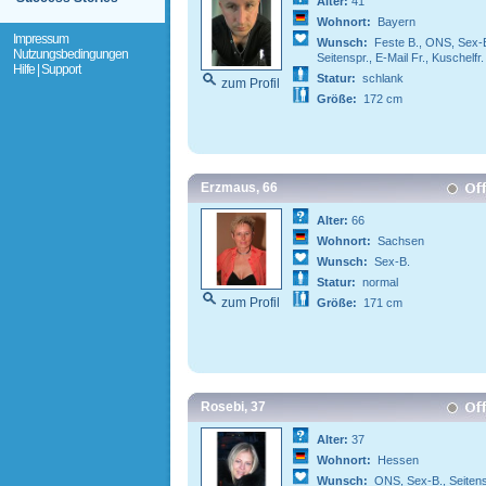
Alter:
41
Wohnort:
Bayern
Impressum
Wunsch:
Feste B., ONS, Sex-B
Nutzungsbedingungen
Seitenspr., E-Mail Fr., Kuschelfr.
Hilfe | Support
Statur:
schlank
zum Profil
Größe:
172 cm
Erzmaus, 66
Alter:
66
Wohnort:
Sachsen
Wunsch:
Sex-B.
Statur:
normal
zum Profil
Größe:
171 cm
Rosebi, 37
Alter:
37
Wohnort:
Hessen
Wunsch:
ONS, Sex-B., Seitens