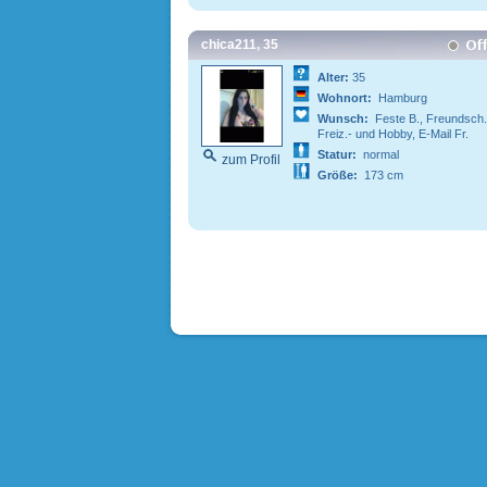
chica211, 35
Alter:
35
Wohnort:
Hamburg
Wunsch:
Feste B., Freundsch.
Freiz.- und Hobby, E-Mail Fr.
Statur:
normal
zum Profil
Größe:
173 cm