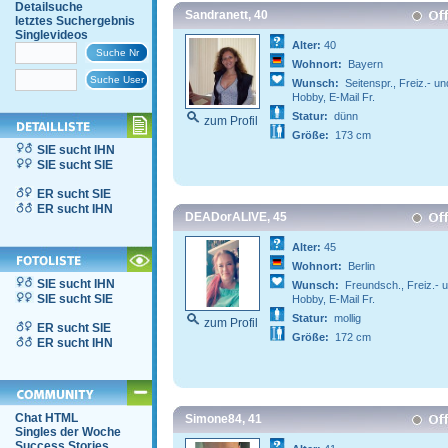
Detailsuche
Sandranett, 40
letztes Suchergebnis
Singlevideos
Alter:
40
Wohnort:
Bayern
Wunsch:
Seitenspr., Freiz.- un
Hobby, E-Mail Fr.
Statur:
dünn
zum Profil
Größe:
173 cm
SIE sucht IHN
SIE sucht SIE
ER sucht SIE
ER sucht IHN
DEADorALIVE, 45
Alter:
45
Wohnort:
Berlin
SIE sucht IHN
Wunsch:
Freundsch., Freiz.- 
SIE sucht SIE
Hobby, E-Mail Fr.
Statur:
mollig
zum Profil
ER sucht SIE
Größe:
172 cm
ER sucht IHN
Chat HTML
Simone84, 41
Singles der Woche
Success Stories