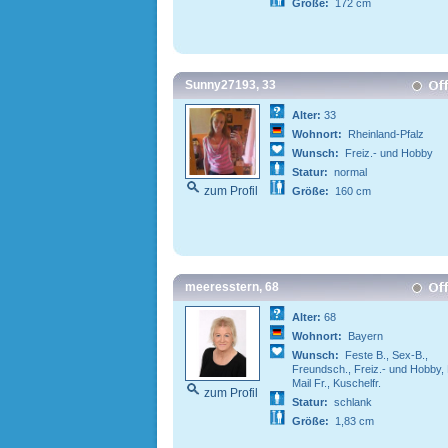
Größe:
172 cm
Sunny27193, 33
Alter:
33
Wohnort:
Rheinland-Pfalz
Wunsch:
Freiz.- und Hobby
Statur:
normal
zum Profil
Größe:
160 cm
meeresstern, 68
Alter:
68
Wohnort:
Bayern
Wunsch:
Feste B., Sex-B.,
Freundsch., Freiz.- und Hobby, 
Mail Fr., Kuschelfr.
zum Profil
Statur:
schlank
Größe:
1,83 cm