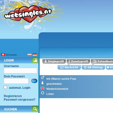
Schweiz
Username
Dein Passwort
Ich (Mann) suche Frau
geschieden
automat. Login
Niederösterreich
Löwe
Registrieren
Passwort vergessen?