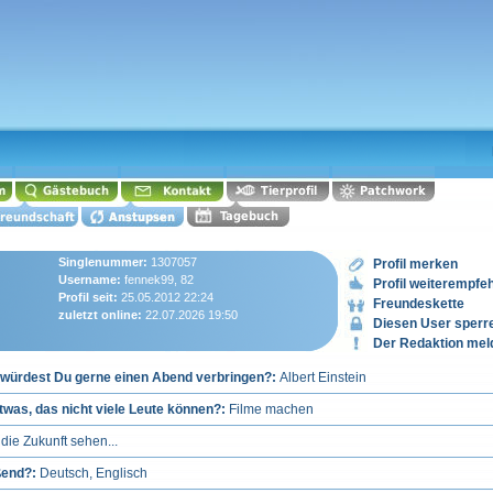
Singlenummer:
1307057
Profil merken
Username:
fennek99, 82
Profil weiterempfe
Profil seit:
25.05.2012 22:24
Freundeskette
zuletzt online:
22.07.2026 19:50
Diesen User sperr
Der Redaktion mel
e würdest Du gerne einen Abend verbringen?:
Albert Einstein
twas, das nicht viele Leute können?:
Filme machen
 die Zukunft sehen...
ßend?:
Deutsch, Englisch