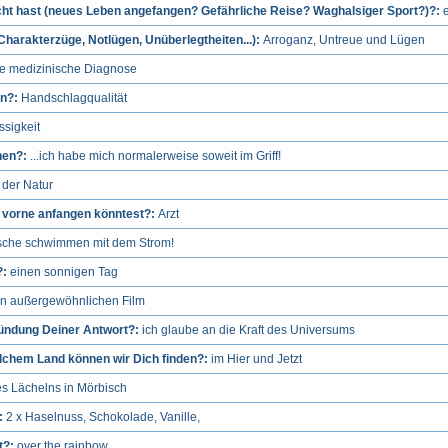
ht hast (neues Leben angefangen? Gefährliche Reise? Waghalsiger Sport?)?:
harakterzüge, Notlügen, Unüberlegtheiten...):
Arroganz, Untreue und Lügen
e medizinische Diagnose
en?:
Handschlagqualität
ssigkeit
hen?:
...ich habe mich normalerweise soweit im Griff!
 der Natur
n vorne anfangen könntest?:
Arzt
 Fische schwimmen mit dem Strom!
?:
einen sonnigen Tag
en außergewöhnlichen Film
ründung Deiner Antwort?:
ich glaube an die Kraft des Universums
welchem Land können wir Dich finden?:
im Hier und Jetzt
s Lächelns in Mörbisch
?:
2 x Haselnuss, Schokolade, Vanille,
t?:
over the rainbow