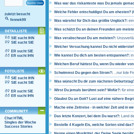
Was war das riskanteste was Du jemals gemac
Welche Fehler entschuldigst Du am ehesten? (C
zuletzt besucht
fennek99
Was wäre/ist für Dich das größte Unglück?:
ein
Was schätzt Du an deinen Freunden am meist
SIE sucht IHN
Was verabscheust Du am meisten?:
Unzuverlä
SIE sucht SIE
Welcher Versuchung kannst Du nicht widerste
ER sucht SIE
Wie kannst Du dich am besten entspannen?:
in
ER sucht IHN
Welchen Beruf hättest Du, wenn Du wieder vo
Schwimmst Du gegen den Strom?:
...nur tote
SIE sucht IHN
Was wünscht Du dir zum nächsten Geburtstag
SIE sucht SIE
Wirst Du jemals berühmt sein? Wofür?:
für ein
ER sucht SIE
ER sucht IHN
Glaubst Du an Gott? Lust auf eine nähere Beg
Mache eine Zeitreise - in welcher Zeit und in 
Das letzte Konzert, bei dem Du warst?:
Land de
Chat HTML
Singles der Woche
Bestelle 4 Kugeln Eis, welche Sorten sind das
Success Stories
Nenne einen Musiktitel, der Deine Seele berühr