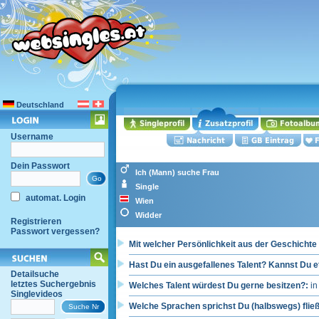
Deutschland
Username
Dein Passwort
Ich (Mann) suche Frau
Single
automat. Login
Wien
Widder
Registrieren
Passwort vergessen?
Mit welcher Persönlichkeit aus der Geschicht
Hast Du ein ausgefallenes Talent? Kannst Du e
Detailsuche
letztes Suchergebnis
Welches Talent würdest Du gerne besitzen?:
in
Singlevideos
Welche Sprachen sprichst Du (halbswegs) flie