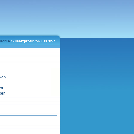
Home
/ Zusatzprofil von 1307057
hlen
en
den