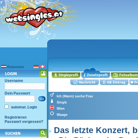
Österreich
Username
Dein Passwort
Ich (Mann) suche Frau
Single
automat. Login
Wien
Waage
Registrieren
Passwort vergessen?
Das letzte Konzert, 