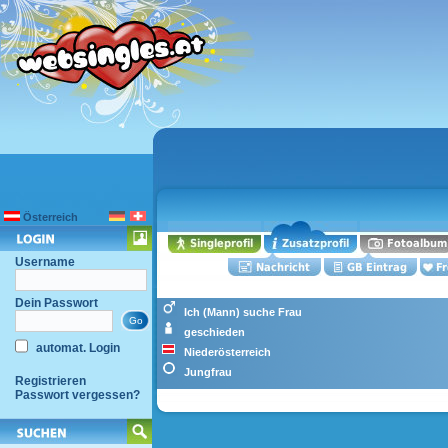
Österreich
Username
Dein Passwort
Ich (Mann) suche Frau
geschieden
automat. Login
Niederösterreich
Jungfrau
Registrieren
Passwort vergessen?