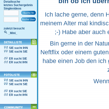
bin ob ich überh
Detailsuche
letztes Suchergebnis
Singlevideos
Ich lache gerne, denn H
meinem Alter mal kindisc
zuletzt besucht
;-) Habe aber auch e
_Mini_
Bin gerne in der Nat
SIE sucht IHN
Neftflix oder einem guten
SIE sucht SIE
ER sucht SIE
habe einen Job den ich 
ER sucht IHN
Wenn 
SIE sucht IHN
SIE sucht SIE
ER sucht SIE
ER sucht IHN