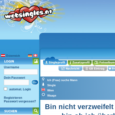
Österreich
Username
Dein Passwort
Ich (Frau) suche Mann
Single
automat. Login
Wien
Waage
Registrieren
Passwort vergessen?
Bin nicht verzweifelt