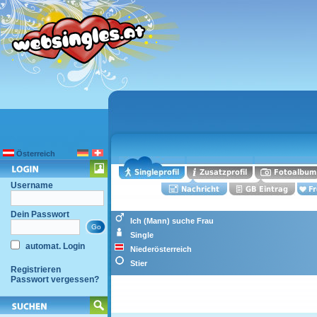
Österreich
Username
Dein Passwort
Ich (Mann) suche Frau
Single
automat. Login
Niederösterreich
Stier
Registrieren
Passwort vergessen?