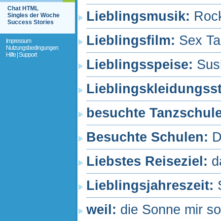
Chat HTML
Lieblingsmusik:
Rock
Singles der Woche
Success Stories
Lieblingsfilm:
Sex Ta
Impressum
Nutzungsbedingungen
Hilfe | Support
Lieblingsspeise:
Sus
Lieblingskleidungss
besuchte Tanzschul
Besuchte Schulen:
D
Liebstes Reiseziel:
d
Lieblingsjahreszeit:
weil:
die Sonne mir so 