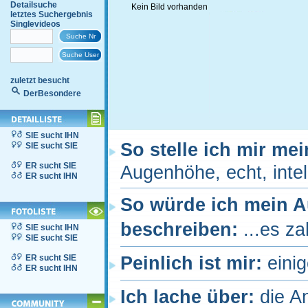
Detailsuche
Kein Bild vorhanden
letztes Suchergebnis
Singlevideos
zuletzt besucht
DerBesondere
SIE sucht IHN
So stelle ich mir me
SIE sucht SIE
ER sucht SIE
Augenhöhe, echt, intell
ER sucht IHN
So würde ich mein 
beschreiben:
...es za
SIE sucht IHN
SIE sucht SIE
ER sucht SIE
Peinlich ist mir:
einig
ER sucht IHN
Ich lache über:
die A