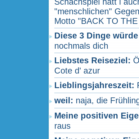
Schachspiel hätt i auc
"menschlichen" Gegenü
Motto "BACK TO TH
Diese 3 Dinge würde
nochmals dich
Liebstes Reiseziel:
Ö
Cote d' azur
Lieblingsjahreszeit:
weil:
naja, die Frühlin
Meine positiven Eig
raus