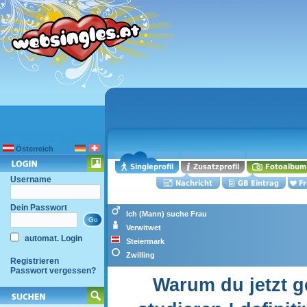
Österreich
Username
Dein Passwort
Ich (Mann) suche Frau
Verwitwet
automat. Login
Steiermark
Zwilling
Registrieren
Passwort vergessen?
Warum du jetzt g