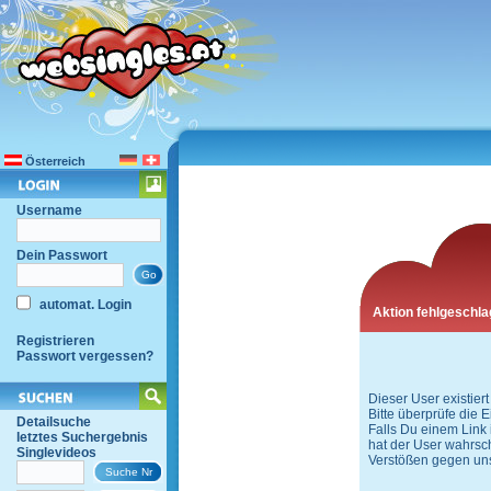
Österreich
Username
Dein Passwort
automat. Login
Aktion fehlgeschl
Registrieren
Passwort vergessen?
Dieser User existiert 
Bitte überprüfe die
Detailsuche
Falls Du einem Link
letztes Suchergebnis
hat der User wahrsch
Singlevideos
Verstößen gegen un