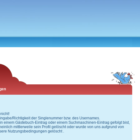
agen
nicht!
 Eingabe/Richtigkeit der Singlenummer bzw. des Usernames.
 in einem Gästebuch-Eintrag oder einem Suchmaschinen-Eintrag gefolgt bist,
einlich mittlerweile sein Profil gelöscht oder wurde von uns aufgrund von
sere Nutzungsbedingungen gelöscht .