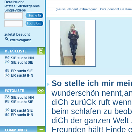
Detailsuche
letztes Suchergebnis
...(>süss, elegant, extravagant,...kurz gennant ein dia
Singlevideos
zuletzt besucht
extravaganz
SIE sucht IHN
SIE sucht SIE
ER sucht SIE
ER sucht IHN
So stelle ich mir me
wunderschön nennt,anst
SIE sucht IHN
diCh zurüCk ruft wenn 
SIE sucht SIE
beim schlafen zu beob
ER sucht SIE
ER sucht IHN
diCh der ganzen Welt 
Freunden hält! Finde 