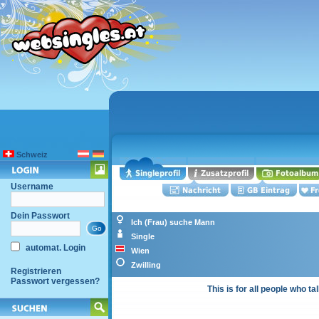
Schweiz
Username
Dein Passwort
Ich (Frau) suche Mann
Single
automat. Login
Wien
Zwilling
Registrieren
Passwort vergessen?
This is for all people who t