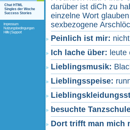
darüber ist diCh zu h
Chat HTML
Singles der Woche
Success Stories
einzelne Wort glauben 
sexbezogene Arschlöch
Impressum
Nutzungsbedingungen
Hilfe | Support
Peinlich ist mir:
nich
Ich lache über:
leute
Lieblingsmusik:
Blac
Lieblingsspeise:
run
Lieblingskleidungss
besuchte Tanzschul
Dort trifft man mich