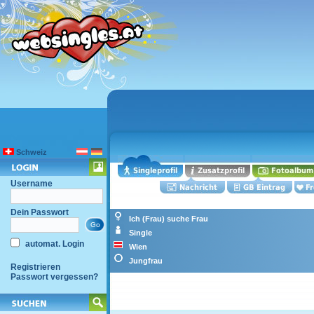
Schweiz
Username
Dein Passwort
Ich (Frau) suche Frau
Single
automat. Login
Wien
Jungfrau
Registrieren
Passwort vergessen?