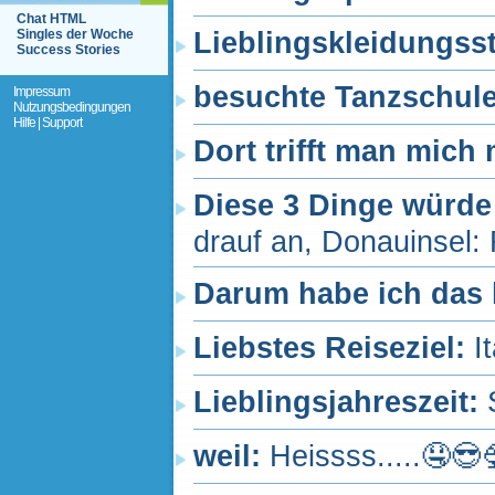
Chat HTML
Singles der Woche
Lieblingskleidungss
Success Stories
besuchte Tanzschul
Impressum
Nutzungsbedingungen
Hilfe | Support
Dort trifft man mich
Diese 3 Dinge würde
drauf an, Donauinsel
Darum habe ich das 
Liebstes Reiseziel:
I
Lieblingsjahreszeit:
weil:
Heissss.....🤤😎🍨