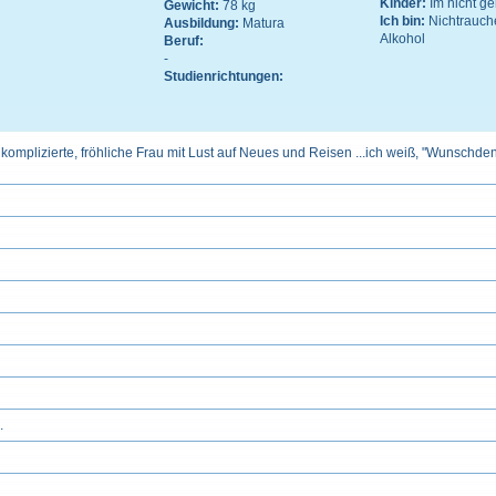
Kinder:
Im nicht 
Gewicht:
78 kg
Ich bin:
Nichtrauch
Ausbildung:
Matura
Alkohol
Beruf:
-
Studienrichtungen:
komplizierte, fröhliche Frau mit Lust auf Neues und Reisen ...ich weiß, "Wunschde
.