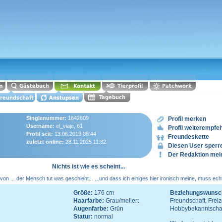
Singlenummer:
1642609
Profil merken
Username:
el_viaje, 61
Profil weiterempfe
Profil seit:
13.06.2019 08:44
Freundeskette
zuletzt online:
28.11.2025 11:32
Diesen User sperr
Der Redaktion mel
Nichts ist wie es scheint...
on ... der Mensch tut was geschieht... ...und dass ich einiges hier ironisch meine, muss ech
Größe:
176 cm
Beziehungswunsc
Haarfarbe:
Grau/meliert
Freundschaft, Freiz
Augenfarbe:
Grün
Hobbybekanntscha
Statur:
normal