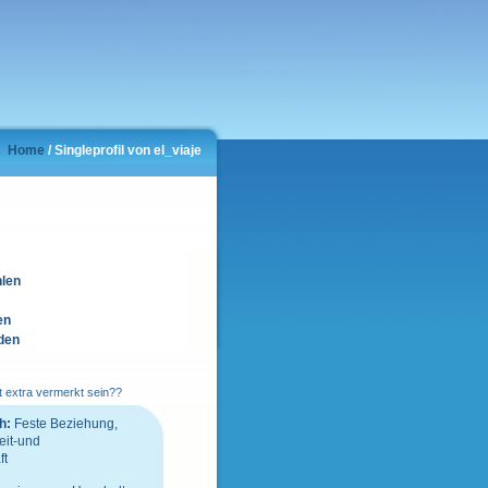
Home
/ Singleprofil von el_viaje
hlen
en
den
t extra vermerkt sein??
h:
Feste Beziehung,
eit-und
ft