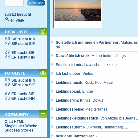
zuletzt besucht
el_viaje
SIE sucht IHN
So stelle ich mir meinen Partner vor:
Mutige, un
SIE sucht SIE
da...
ER sucht SIE
Darauf bin ich stolz:
Meine beiden Jungs
ER sucht IHN
Peinlich ist mir:
Inzwischen nix mehr...
Ich lache über:
Vieles
SIE sucht IHN
Lieblingsmusik:
Rock, Pop, Metal
SIE sucht SIE
Lieblingsband:
Einige
ER sucht SIE
ER sucht IHN
Lieblingsfilm:
Krimis, Dokus
Lieblingsspeise:
Mediterranes
Lieblingskleidungsstück:
Von Anzug bis Jeans ..
Chat HTML
Singles der Woche
Lieblingsautor:
R.D.Precht, Timmerberg, ...
Success Stories
besuchte Tanzschule:
-