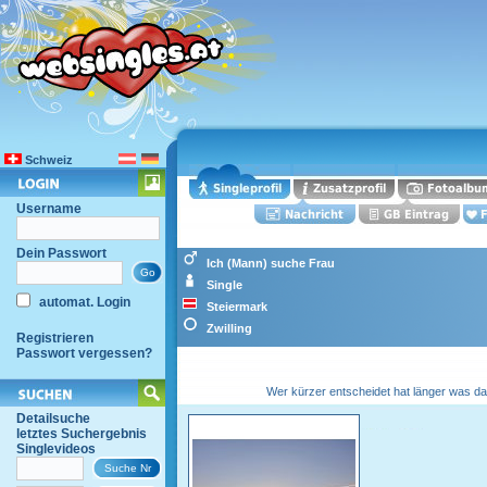
Schweiz
Username
Dein Passwort
Ich (Mann) suche Frau
Single
automat. Login
Steiermark
Zwilling
Registrieren
Passwort vergessen?
Wer kürzer entscheidet hat länger was dav
Detailsuche
letztes Suchergebnis
Singlevideos