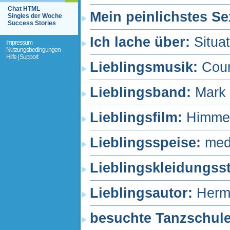
Chat HTML
Mein peinlichstes Se
Singles der Woche
Success Stories
Ich lache über:
Situa
Impressum
Nutzungsbedingungen
Hilfe | Support
Lieblingsmusik:
Coun
Lieblingsband:
Mark 
Lieblingsfilm:
Himmel
Lieblingsspeise:
medi
Lieblingskleidungss
Lieblingsautor:
Herma
besuchte Tanzschul