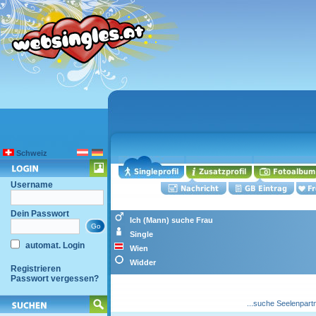
Schweiz
Username
Dein Passwort
Ich (Mann) suche Frau
Single
automat. Login
Wien
Widder
Registrieren
Passwort vergessen?
...suche Seelenpart