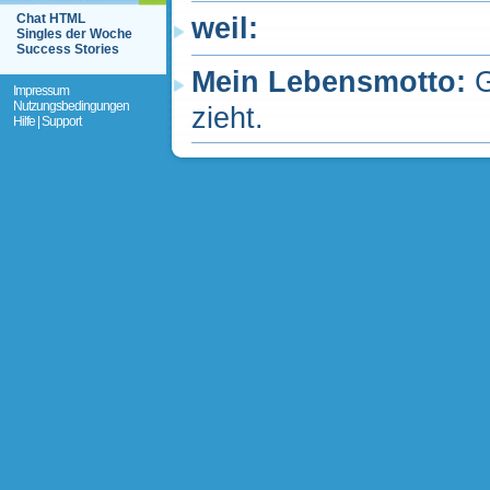
Chat HTML
weil:
Singles der Woche
Success Stories
Mein Lebensmotto:
G
Impressum
Nutzungsbedingungen
zieht.
Hilfe | Support