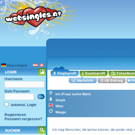
Deutschland
Username
Dein Passwort
Ich (Frau) suche Mann
Single
automat. Login
Wien
Waage
Registrieren
Passwort vergessen?
Ich mag Menschen, die lachen können, die positiv sind, 