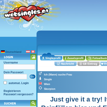
Deutschland
Username
Dein Passwort
Ich (Mann) suche Frau
Single
automat. Login
Wien
Skorpion
Registrieren
Passwort vergessen?
Just give it a try!