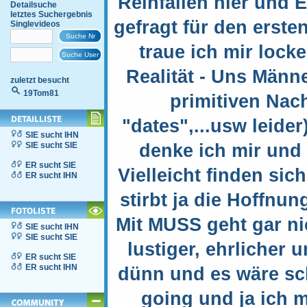
Reinfällen hier und E
Detailsuche
letztes Suchergebnis
gefragt für den erste
Singlevideos
traue ich mir locke
Realität - Uns Männe
zuletzt besucht
19Tom81
primitiven Nach
"dates",...usw leide
SIE sucht IHN
denke ich mir und 
SIE sucht SIE
ER sucht SIE
Vielleicht finden sic
ER sucht IHN
stirbt ja die Hoffnun
Mit MUSS geht gar ni
SIE sucht IHN
SIE sucht SIE
lustiger, ehrlicher
ER sucht SIE
ER sucht IHN
dünn und es wäre sch
going und ja ich m