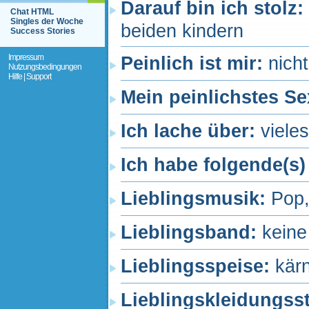
Darauf bin ich stolz:
Chat HTML
Singles der Woche
beiden kindern
Success Stories
Impressum
Peinlich ist mir:
nich
Nutzungsbedingungen
Hilfe | Support
Mein peinlichstes Se
Ich lache über:
viele
Ich habe folgende(s)
Lieblingsmusik:
Pop,
Lieblingsband:
keine
Lieblingsspeise:
kär
Lieblingskleidungss