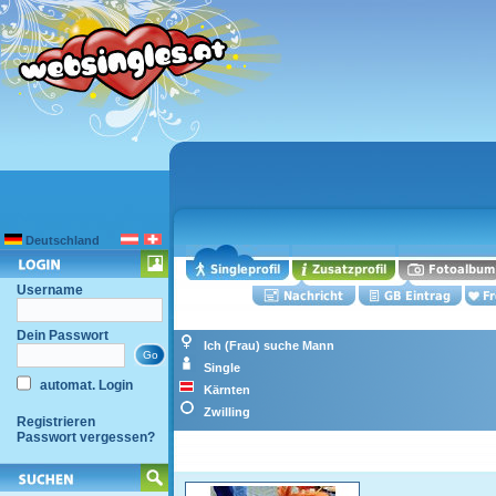
Deutschland
Username
Dein Passwort
Ich (Frau) suche Mann
Single
automat. Login
Kärnten
Zwilling
Registrieren
Passwort vergessen?