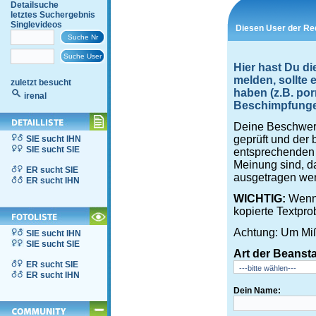
Detailsuche
letztes Suchergebnis
Singlevideos
Diesen User der Red
Hier hast Du di
melden, sollte
zuletzt besucht
haben (z.B. por
irenal
Beschimpfungen,
Deine Beschwerd
geprüft und der 
SIE sucht IHN
SIE sucht SIE
entsprechenden S
Meinung sind, d
ER sucht SIE
ausgetragen wer
ER sucht IHN
WICHTIG:
Wenn 
kopierte Textpro
Achtung: Um Miß
SIE sucht IHN
SIE sucht SIE
Art der Beanst
ER sucht SIE
ER sucht IHN
Dein Name: