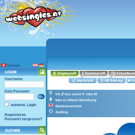
Schweiz
Username
Dein Passwort
Ich (Frau) suche F. oder M.
lebe in offener Beziehung
automat. Login
Niederösterreich
Zwilling
Registrieren
Passwort vergessen?