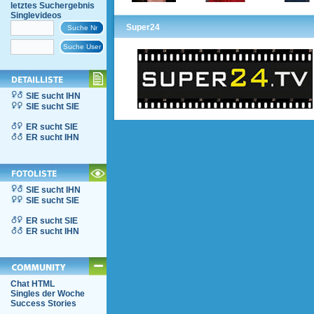
letztes Suchergebnis
Singlevideos
Super24
SIE sucht IHN
SIE sucht SIE
ER sucht SIE
ER sucht IHN
SIE sucht IHN
SIE sucht SIE
ER sucht SIE
ER sucht IHN
Chat HTML
Singles der Woche
Success Stories