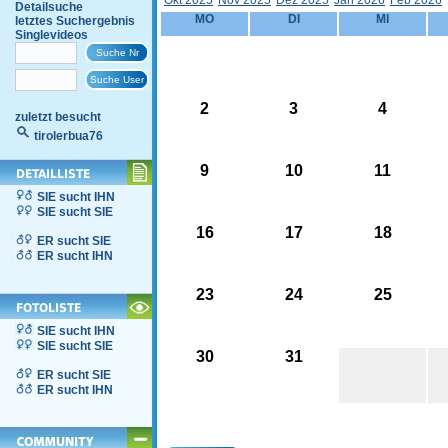
Okt 2025
Nov 2025
Dez 2025
Jän 2026
Feb 2026
Detailsuche
MO
DI
MI
letztes Suchergebnis
Singlevideos
2
3
4
zuletzt besucht
tirolerbua76
9
10
11
SIE sucht IHN
SIE sucht SIE
16
17
18
ER sucht SIE
ER sucht IHN
23
24
25
SIE sucht IHN
SIE sucht SIE
30
31
ER sucht SIE
ER sucht IHN