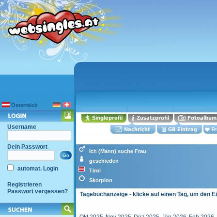
Österreich
Username
Dein Passwort
Ich (Mann) suche Frau
geschieden
automat. Login
Tirol
Skorpion
Registrieren
Passwort vergessen?
Tagebuchanzeige - klicke auf einen Tag, um den E