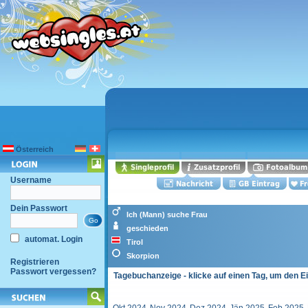
Österreich
Username
Dein Passwort
Ich (Mann) suche Frau
geschieden
automat. Login
Tirol
Skorpion
Registrieren
Passwort vergessen?
Tagebuchanzeige - klicke auf einen Tag, um den E