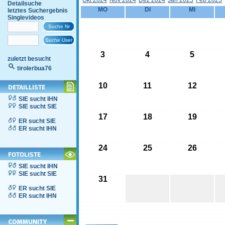
Okt 2024
Nov 2024
Dez 2024
Jän 2025
Feb 2025
Detailsuche
MO
DI
MI
letztes Suchergebnis
Singlevideos
3
4
5
zuletzt besucht
tirolerbua76
10
11
12
SIE sucht IHN
SIE sucht SIE
17
18
19
ER sucht SIE
ER sucht IHN
24
25
26
SIE sucht IHN
SIE sucht SIE
31
ER sucht SIE
ER sucht IHN