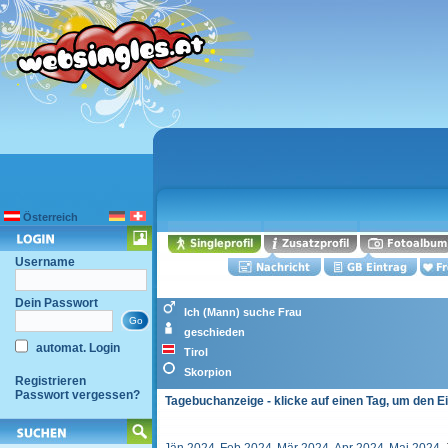
Österreich
Username
Dein Passwort
Ich (Mann) suche Frau
geschieden
automat. Login
Tirol
Skorpion
Registrieren
Passwort vergessen?
Tagebuchanzeige - klicke auf einen Tag, um den E