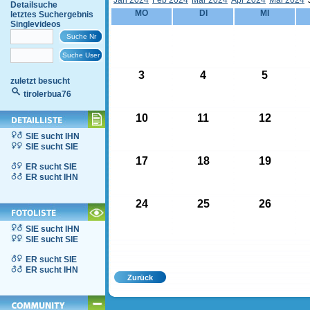
Jän 2024
Feb 2024
Mär 2024
Apr 2024
Mai 2024
Detailsuche
MO
DI
MI
letztes Suchergebnis
Singlevideos
3
4
5
zuletzt besucht
tirolerbua76
10
11
12
SIE sucht IHN
SIE sucht SIE
17
18
19
ER sucht SIE
ER sucht IHN
24
25
26
SIE sucht IHN
SIE sucht SIE
ER sucht SIE
ER sucht IHN