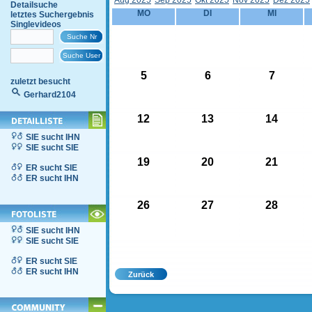
Aug 2025
Sep 2025
Okt 2025
Nov 2025
Dez 2025
Detailsuche
MO
DI
MI
letztes Suchergebnis
Singlevideos
5
6
7
zuletzt besucht
Gerhard2104
12
13
14
SIE sucht IHN
SIE sucht SIE
19
20
21
ER sucht SIE
ER sucht IHN
26
27
28
SIE sucht IHN
SIE sucht SIE
ER sucht SIE
ER sucht IHN