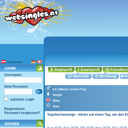
Österreich
Username
Dein Passwort
Ich (Mann) suche Frau
Single
automat. Login
Wien
Stier
Registrieren
Passwort vergessen?
Tagebuchanzeige - klicke auf einen Tag, um den E