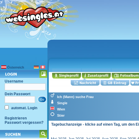
Österreich
Username
Dein Passwort
Ich (Mann) suche Frau
Single
automat. Login
Wien
Stier
Registrieren
Passwort vergessen?
Tagebuchanzeige - klicke auf einen Tag, um den E