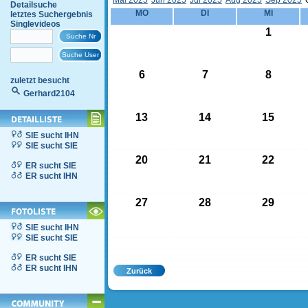
Mai 2025
Jun 2025
Jul 2025
Aug 2025
Sep 2025
Detailsuche
MO
DI
MI
letztes Suchergebnis
Singlevideos
1
6
7
8
zuletzt besucht
Gerhard2104
13
14
15
SIE sucht IHN
SIE sucht SIE
20
21
22
ER sucht SIE
ER sucht IHN
27
28
29
SIE sucht IHN
SIE sucht SIE
ER sucht SIE
ER sucht IHN