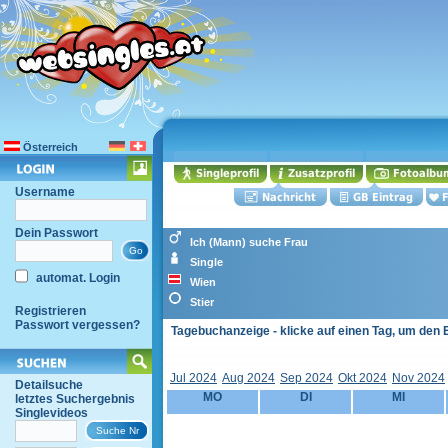
Österreich
Username
Dein Passwort
Ich (Mann) suche Frau
Single
automat. Login
Wien
Stier
Registrieren
Passwort vergessen?
Tagebuchanzeige - klicke auf einen Tag, um den 
Jul 2024
Aug 2024
Sep 2024
Okt 2024
Nov 2024
Detailsuche
MO
DI
MI
letztes Suchergebnis
Singlevideos