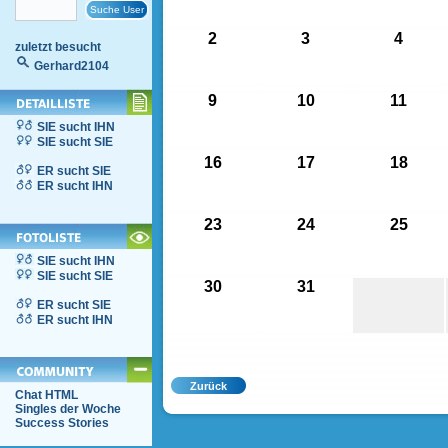
2
3
4
zuletzt besucht
Gerhard2104
9
10
11
SIE sucht IHN
SIE sucht SIE
16
17
18
ER sucht SIE
ER sucht IHN
23
24
25
SIE sucht IHN
SIE sucht SIE
30
31
ER sucht SIE
ER sucht IHN
Chat HTML
Singles der Woche
Success Stories