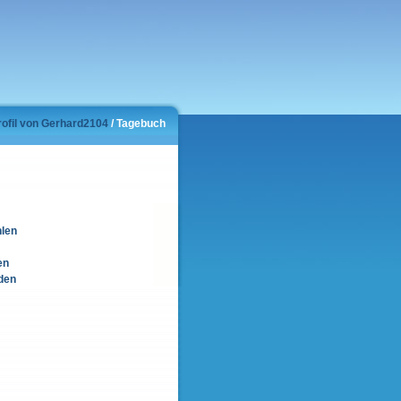
rofil von Gerhard2104
/ Tagebuch
hlen
en
den