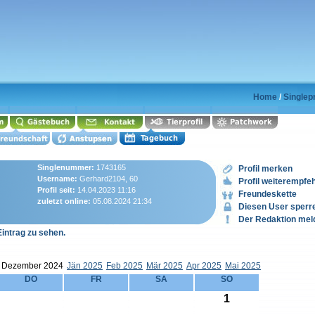
Home
/
Singlep
Singlenummer:
1743165
Profil merken
Username:
Gerhard2104, 60
Profil weiterempfe
Profil seit:
14.04.2023 11:16
Freundeskette
zuletzt online:
05.08.2024 21:34
Diesen User sperr
Der Redaktion mel
Eintrag zu sehen.
Dezember 2024
Jän 2025
Feb 2025
Mär 2025
Apr 2025
Mai 2025
DO
FR
SA
SO
1