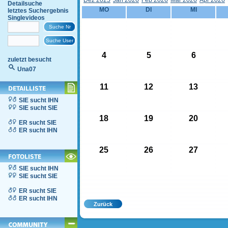
Dez 2025
Jän 2026
Feb 2026
Mär 2026
Apr 2026
Detailsuche
MO
DI
MI
letztes Suchergebnis
Singlevideos
4
5
6
zuletzt besucht
Una07
11
12
13
SIE sucht IHN
SIE sucht SIE
18
19
20
ER sucht SIE
ER sucht IHN
25
26
27
SIE sucht IHN
SIE sucht SIE
ER sucht SIE
ER sucht IHN