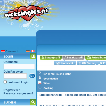
Österreich
Username
Dein Passwort
Ich (Frau) suche Mann
geschieden
automat. Login
Wien
Zwilling
Registrieren
Passwort vergessen?
Tagebuchanzeige - klicke auf einen Tag, um den E