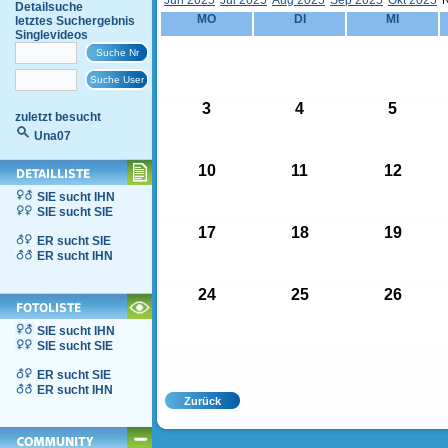
Jun 2025
Jul 2025
Aug 2025
Sep 2025
Okt 2025
Detailsuche
MO
DI
MI
letztes Suchergebnis
Singlevideos
3
4
5
zuletzt besucht
Una07
10
11
12
SIE sucht IHN
SIE sucht SIE
17
18
19
ER sucht SIE
ER sucht IHN
24
25
26
SIE sucht IHN
SIE sucht SIE
ER sucht SIE
ER sucht IHN