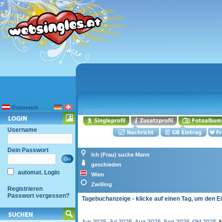
Österreich
Username
Dein Passwort
Ich (Frau) suche Mann
geschieden
automat. Login
Wien
Zwilling
Registrieren
Passwort vergessen?
Tagebuchanzeige - klicke auf einen Tag, um den E