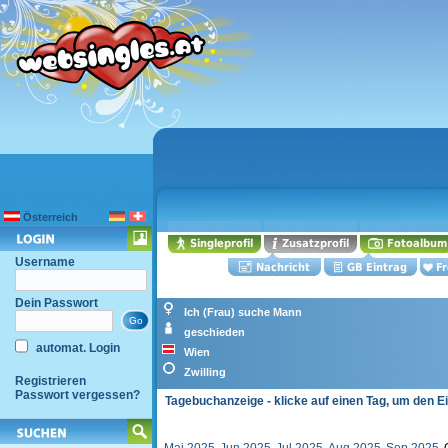
Österreich
Username
Dein Passwort
Ich (Frau) suche Mann
geschieden
automat. Login
Wien
Zwilling
Registrieren
Passwort vergessen?
Tagebuchanzeige - klicke auf einen Tag, um den E