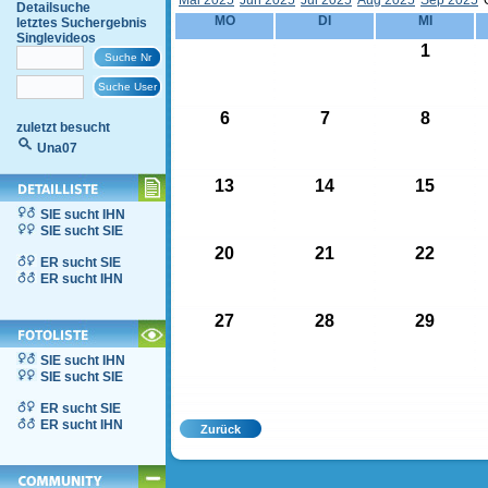
Mai 2025
Jun 2025
Jul 2025
Aug 2025
Sep 2025
Detailsuche
MO
DI
MI
letztes Suchergebnis
Singlevideos
1
6
7
8
zuletzt besucht
Una07
13
14
15
SIE sucht IHN
SIE sucht SIE
20
21
22
ER sucht SIE
ER sucht IHN
27
28
29
SIE sucht IHN
SIE sucht SIE
ER sucht SIE
ER sucht IHN