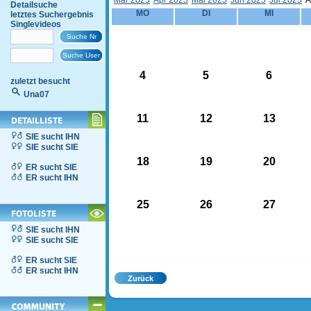
Mär 2025
Apr 2025
Mai 2025
Jun 2025
Jul 2025
A
Detailsuche
MO
DI
MI
letztes Suchergebnis
Singlevideos
4
5
6
zuletzt besucht
Una07
11
12
13
SIE sucht IHN
SIE sucht SIE
18
19
20
ER sucht SIE
ER sucht IHN
25
26
27
SIE sucht IHN
SIE sucht SIE
ER sucht SIE
ER sucht IHN