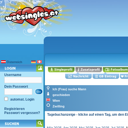
Österreich
Username
Dein Passwort
Ich (Frau) suche Mann
geschieden
automat. Login
Wien
Zwilling
Registrieren
Passwort vergessen?
Tagebuchanzeige - klicke auf einen Tag, um den E