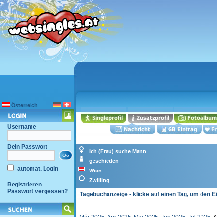
Österreich
Username
Dein Passwort
Ich (Frau) suche Mann
geschieden
automat. Login
Wien
Zwilling
Registrieren
Passwort vergessen?
Tagebuchanzeige - klicke auf einen Tag, um den E