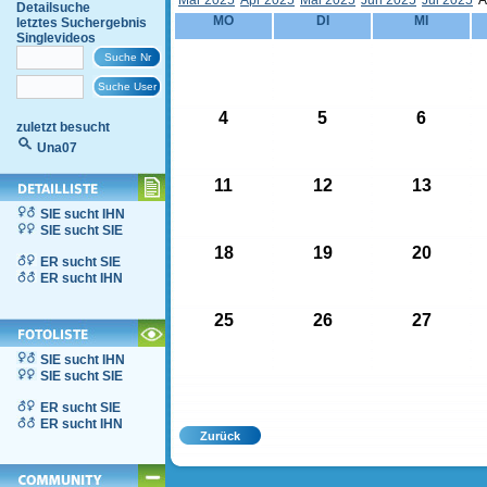
Mär 2025
Apr 2025
Mai 2025
Jun 2025
Jul 2025
A
Detailsuche
MO
DI
MI
letztes Suchergebnis
Singlevideos
4
5
6
zuletzt besucht
Una07
11
12
13
SIE sucht IHN
SIE sucht SIE
18
19
20
ER sucht SIE
ER sucht IHN
25
26
27
SIE sucht IHN
SIE sucht SIE
ER sucht SIE
ER sucht IHN