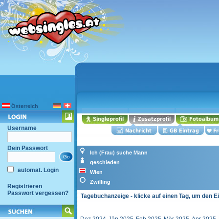
Österreich
Username
Dein Passwort
Ich (Frau) suche Mann
geschieden
automat. Login
Wien
Zwilling
Registrieren
Passwort vergessen?
Tagebuchanzeige - klicke auf einen Tag, um den E