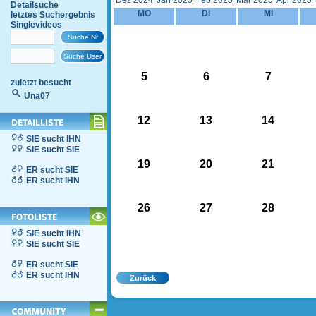
Dez 2024
Jän 2025
Feb 2025
Mär 2025
Apr 2025
Detailsuche
MO
DI
MI
letztes Suchergebnis
Singlevideos
5
6
7
zuletzt besucht
Una07
12
13
14
SIE sucht IHN
SIE sucht SIE
19
20
21
ER sucht SIE
ER sucht IHN
26
27
28
SIE sucht IHN
SIE sucht SIE
ER sucht SIE
ER sucht IHN