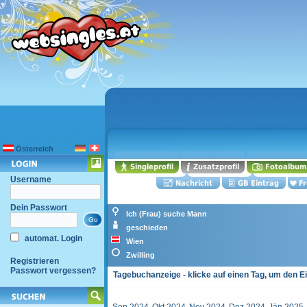
Österreich
Username
Dein Passwort
Ich (Frau) suche Mann
geschieden
automat. Login
Wien
Zwilling
Registrieren
Passwort vergessen?
Tagebuchanzeige - klicke auf einen Tag, um den E