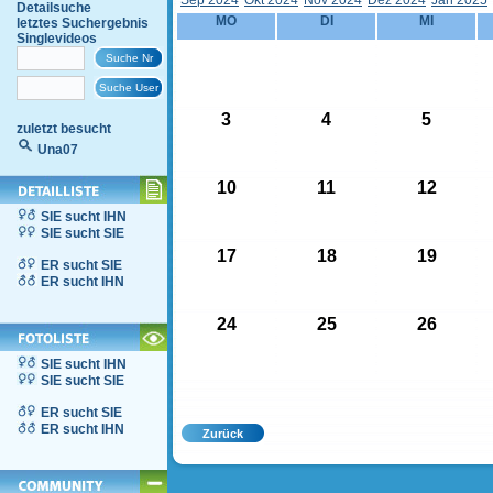
Sep 2024
Okt 2024
Nov 2024
Dez 2024
Jän 2025
Detailsuche
MO
DI
MI
letztes Suchergebnis
Singlevideos
3
4
5
zuletzt besucht
Una07
10
11
12
SIE sucht IHN
SIE sucht SIE
17
18
19
ER sucht SIE
ER sucht IHN
24
25
26
SIE sucht IHN
SIE sucht SIE
ER sucht SIE
ER sucht IHN